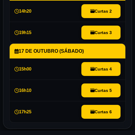
14h20
Curtas 2
19h15
Curtas 3
17 DE OUTUBRO (SÁBADO)
15h00
Curtas 4
16h10
Curtas 5
17h25
Curtas 6